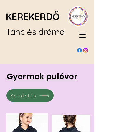
KEREKERDŐ
Tánc és dráma
Gyermek pulóver
Rendelés