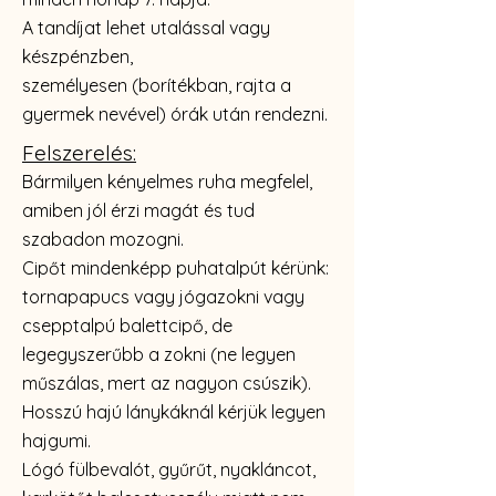
A tandíjat lehet utalással vagy
készpénzben,
személyesen
(borítékban, rajta a
gyermek nevével) órák után rendezni.
Felszerelés:
Bármilyen kényelmes ruha megfelel,
amiben jól érzi magát és tud
szabadon mozogni.
Cipőt mindenképp puhatalpút kérünk:
tornapapucs vagy jógazokni vagy
csepptalpú balettcipő, de
legegyszerűbb a zokni (ne legyen
műszálas, mert az nagyon csúszik).
Hosszú hajú lánykáknál kérjük legyen
hajgumi.
Lógó fülbevalót, gyűrűt, nyakláncot,