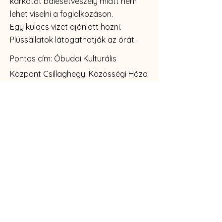
karkötőt balesetveszély miatt nem
lehet viselni a foglalkozáson.
Egy kulacs vizet ajánlott hozni.
Plüssállatok látogathatják az órát.
Pontos cím: Óbudai Kulturális
Központ Csillaghegyi Közösségi Háza
- Budapest, Mátyás király út 13-15,
1039