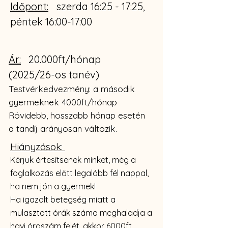
Időpont:
szerda 16:25 - 17:25,
péntek 16:00-17:00
Ár:
20.000ft/hónap
(2025/26-os tanév)
Testvérkedvezmény: a második
gyermeknek 4000ft/hónap
Rövidebb, hosszabb hónap esetén
a tandíj arányosan változik.
Hiányzások:
Kérjük értesítsenek minket, még a
foglalkozás előtt legalább fél nappal,
ha nem jön a gyermek!
Ha igazolt betegség miatt a
mulasztott órák száma meghaladja a
havi óraszám felét, akkor 6000ft