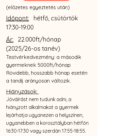
(előzetes egyeztetés után)
Időpont:
hétfő, csütörtök
17:30-19:00
Ár:
22.000ft/hónap
(2025/26-os tanév)
Testvérkedvezmény: a második
gyermeknek 5000
ft/hónap
Rövidebb, hosszabb hónap esetén
a tandíj arányosan változik.
Hiányzások:
Jóváírást nem tudunk adni, a
hiányzott alkalmakat a gyermek
lejárhatja ugyanezen a helyszínen,
ugyanebben a korosztályban hétfőn
16:30-17:30 vagy szerdán 17:55-18:55.