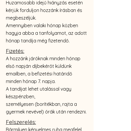
Huzamosabb idejű hiányzás esetén
kérjük forduljon hozzánk írásban és
megbeszéljük.
Amennyiben valaki hónap közben
hagyja abba a tanfolyamot, az adott
hónap tandíja még fizetendő.
Fizetés:
A hozzánk járóknak minden hónap
első napján díjbekérőt küldünk
emailben, a befizetési határidő
minden h
ónap 7. napja.
A tandíjat lehet utalással vagy
készpénzben,
személyesen
(borítékban, rajta a
gyermek nevével) órák után rendezni.
Felszerelés:
Bármilyen kényelmes ruha megfelel,