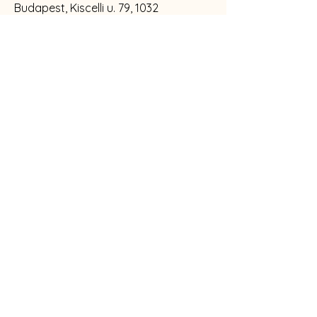
Budapest, Kiscelli u. 79, 1032
Tel.:
06302937812
Email :