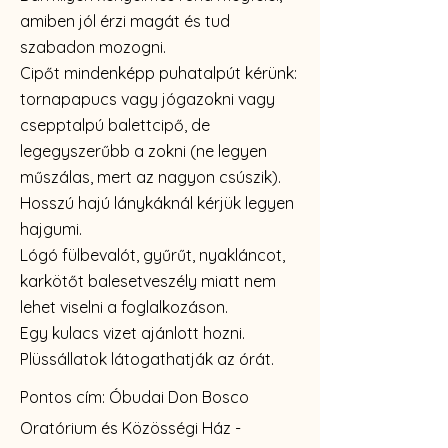
amiben jól érzi magát és tud
szabadon mozogni.
Cipőt mindenképp puhatalpút kérünk:
tornapapucs vagy jógazokni vagy
csepptalpú balettcipő, de
legegyszerűbb a zokni (ne legyen
műszálas, mert az nagyon csúszik).
Hosszú hajú lánykáknál kérjük legyen
hajgumi.
Lógó fülbevalót, gyűrűt, nyakláncot,
karkötőt balesetveszély miatt nem
lehet viselni a foglalkozáson.
Egy kulacs vizet ajánlott hozni.
Plüssállatok látogathatják az órát.
Pontos cím: Óbudai Don Bosco
Oratórium és Közösségi Ház -