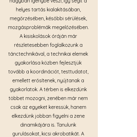
nagyban igénybe veszi, így segít a
helyes tartás kialakításában,
megőrzésében, későbbi sérülések,
mozgásproblémák megelőzésében.
A kisiskolások óráján már
részletesebben foglalkozunk a
tánctechnikával, a technikai elemek
gyakorlása közben fejlesztjük
tovább a koordinációt, testtudatot,
emellett erősítenek, nyújtanak a
gyakorlatok. A térben is elkezdünk
többet mozogni, zenében már nem
csak az egyeket keressük, hanem
elkezdünk jobban figyelni a zene
dinamikájára is. Tanulunk
gurulásokat, kicsi akrobatikát. A