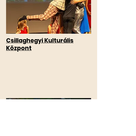
Csillaghegyi Kulturális
Központ