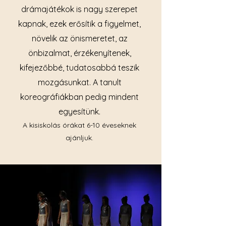
drámajátékok is nagy szerepet
kapnak, ezek erősítik a figyelmet,
növelik az önismeretet, az
önbiz
almat, érzékenyítenek,
kifejezőbbé, tudatosabbá teszik
mozgásunkat. A tanult
koreográfiákban pedig mindent
egyesítünk.
A kisiskolás órákat
6-10 éveseknek
ajánljuk.